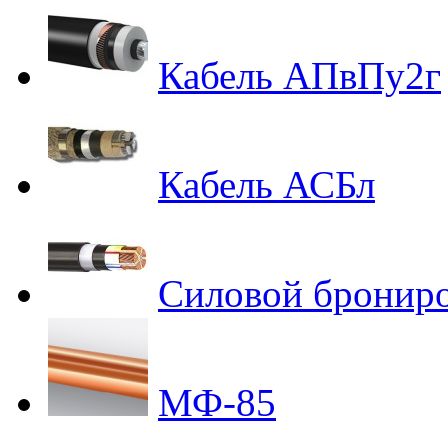
Кабель АПвПу2г
Кабель АСБл
Силовой бронир
МФ-85