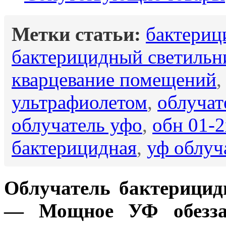
Метки статьи:
бактериц
бактерицидный светильн
кварцевание помещений
ультрафиолетом
,
облучат
облучатель уфо
,
обн 01-
бактерицидная
,
уф облуч
Облучатель бактерици
— Мощное УФ обезза