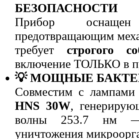
БЕЗОПАСНОСТИ
Прибор осна
предотвращающим меха
требует
строгого с
включение ТОЛЬКО в п
💡 МОЩНЫЕ БАКТ
Совместим с лампам
HNS 30W
, генериру
волны 253.7 нм —
уничтожения микроорг