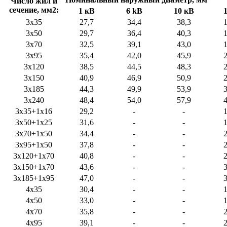
Число жил и
сечение, мм2:
1 кВ
6 kB
10 кВ
3х35
27,7
34,4
38,3
3х50
29,7
36,4
40,3
3х70
32,5
39,1
43,0
3х95
35,4
42,0
45,9
3х120
38,5
44,5
48,3
3х150
40,9
46,9
50,9
3х185
44,3
49,9
53,9
3х240
48,4
54,0
57,9
3х35+1х16
29,2
-
-
3х50+1х25
31,6
-
-
3х70+1х50
34,4
-
-
3х95+1х50
37,8
-
-
3х120+1х70
40,8
-
-
3х150+1х70
43,6
-
-
3х185+1х95
47,0
-
-
4х35
30,4
-
-
4х50
33,0
-
-
4х70
35,8
-
-
4х95
39,1
-
-