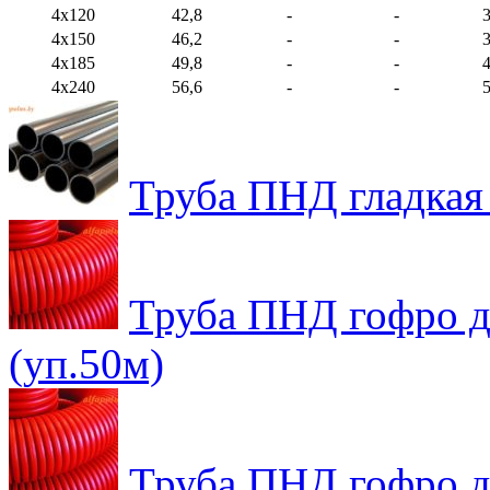
4х120
42,8
-
-
4х150
46,2
-
-
4х185
49,8
-
-
4х240
56,6
-
-
Труба ПНД гладкая
Труба ПНД гофро д
(уп.50м)
Труба ПНД гофро д