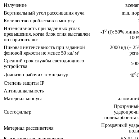
Излучение
всена
Вертикальный угол рассеивания луча
min. но
Количество проблесков в минуту
Интенсивность при заданных углах
0
-1
(f): 50% миним.
превышения, когда блок огня выставлен
100
по горизонтали:
Пиковая интенсивность при заданной
2000 кд (± 25
фоновой яркости не менее 50 кд/ м²
регл
Средний срок службы светодиодного
500
устройства
0
Диапазон рабочих температур
-40
С
Степень защиты IP
Антивандальность
Материал корпуса
алюминий
Прозрачный
Светофильтр
ударопрочн
поликарбоната 
Прозрачный удар
Материал рассеивателя
поли
Климатическое исполнение
УХЛ1 ГО