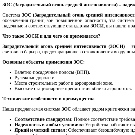
ЗОС (Заградительный огонь средней интенсивности) – наде
Система
ЗОС (Заградительный огонь средней интенсивност
обозначения границ зон повышенной опасности, эта система
надежные и соответствующие стандартам
ЗОСИ
, вы нашли пр
Что такое ЗОСИ и для чего он применяется?
Заградительный огонь средней интенсивности (ЗОСИ)
– эт
светового барьера, предотвращающего столкновения воздушных
Основные объекты применения ЗОС:
Взлетно-посадочные полосы (ВПП).
Рулежные дорожки.
Места строительных работ в аэродромной зоне.
Высокие стационарные препятствия вблизи аэропортов.
Технические особенности и преимущества
Наша предлагаемая система
ЗОС
обладает рядом критически в
Соответствие стандартам:
Полное соответствие требо
Надежность в любых условиях:
Устройства работают ст
Яркий и четкий сигнал:
Обеспечивает безошибочную ид