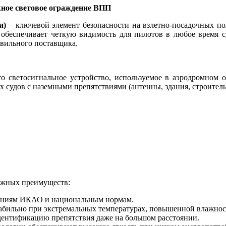
жное световое ограждение ВПП
и)
– ключевой элемент безопасности на взлетно-посадочных по
 обеспечивает четкую видимость для пилотов в любое время с
авильного поставщика.
о светосигнальное устройство, используемое в аэродромном о
 судов с наземными препятствиями (антенны, здания, строитель
ажных преимуществ:
ваниям ИКАО и национальным нормам.
абильно при экстремальных температурах, повышенной влажност
ентификацию препятствия даже на большом расстоянии.