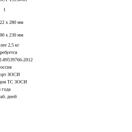
1
222 х 280 мм
290 х 230 мм
лее 2,5 кг
требуется
-89539766-2012
оссия
орт ЗОСИ
ция ТС ЗОСИ
3 года
раб. дней