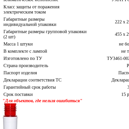
Класс защиты от поражения
электрическим током
Габаритные размеры
222 х 
индивидуальной упаковки
Габаритные размеры групповой упаковки
455 х 
(2 шт)
Масса 1 штуки
не бо
В комплекте с лампой
не 
Изготовлено по ТУ
ТУ3461-002
Страна производитель
Р
Паспорт изделия
Пасп
Декларации соответствия ТС
Деклара
Гарантийный срок работы
Срок поставки
15 
"Для объектов, где нельзя ошибиться"