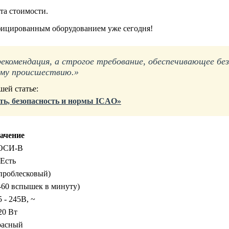
та стоимости.
фицированным оборудованием уже сегодня!
рекомендация, а строгое требование, обеспечивающее б
ому происшествию.»
ей статье:
ть, безопасность и нормы ICAO»
ачение
ОСИ-В
Есть
(проблесковый)
-60 вспышек в минуту)
5 - 245В, ~
20 Вт
расный