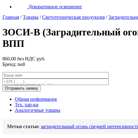
Декоративное освещение
Главная
/
Товары
/
Светотехническая продукция
/
Заградительн
ЗОСИ-В (Заградительный огон
ВПП
860,00 без НДС
руб.
Бренд: null
Общая информация
Тех. хар-ки
Аналогичные товары
Метки статьи:
заградительный огонь средней интенсивност