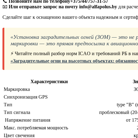
📞
Позвоните нам по телефону+375/44/757-31-57
📧
Или отправьте запрос на почту info@alfapolus.by
для расче
Сделайте шаг к оснащению вашего объекта надежным и серти
«Установка заградительных огней (ЗОМ) — это не 
маркировки — это прямая предпосылка к авиационн
⚡ Читайте полный разбор норм ICAO и требований РБ в наш
«Заградительные огни на высотных объектах: обязаннос
Характеристики
Зн
Маркировка
З
Синхронизация GPS
Тип
type "В" 
Тип сигнала
проблесковый (20
Напряжение питания
от 17
Макс. потребляемая мощность
Цвет свечения
к