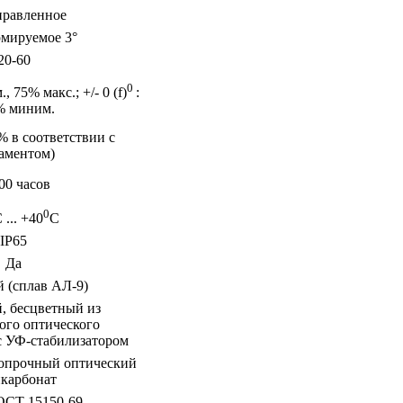
правленное
рмируемое 3°
20-60
0
, 75% макс.; +/- 0 (f)
:
% миним.
% в соответствии с
аментом)
00 часов
0
 ... +40
С
IP65
Да
 (сплав АЛ-9)
, бесцветный из
ого оптического
с УФ-стабилизатором
опрочный оптический
карбонат
СТ 15150-69