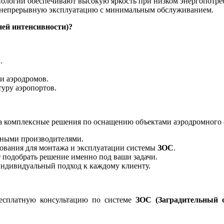
ологии обеспечивают высокую яркость при низком энергопотре
 непрерывную эксплуатацию с минимальным обслуживанием.
ней интенсивности)?
.
ии аэродромов.
уру аэропортов.
 а комплексные решения по оснащению объектами аэродромного 
жными производителями.
дования для монтажа и эксплуатации системы
ЗОС
.
подобрать решение именно под ваши задачи.
индивидуальный подход к каждому клиенту.
бесплатную консультацию по системе
ЗОС (Заградительный о