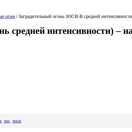
ые огни
/
Заградительный огонь ЗОСИ-В средней интенсивности
ь средней интенсивности) – на
и
,
зос
,
зоси