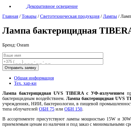
Декоративное освещение
Главная
/
Товары
/
Светотехническая продукция
/
Лампы
/
Ламп
Лампа бактерицидная TIBE
Бренд: Osram
Общая информация
Тех. хар-ки
Лампа бактерицидная UVS TIBERA c УФ-излучением
п
бактерицидным воздействием.
Лампа бактерицидная UVS T
учреждениях, НИИ, бактериологии, в пищевой промышленности
типа облучателей
ОБН 75
или
ОБН 150
.
В ассортименте присутствуют лампы мощностью 15W и 30
приемлемым ценам из наличия и под заказ с минимальными срок