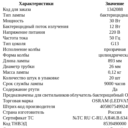
Характеристики
Значение
Код для заказа
1342088
Тип лампы
бактерицидна
Мощность
30 Вт
Бактерицидный поток излучения
12 Вт
Напряжение питания
220 В
Частота тока
50 Гц
Тип цоколя
G13
Исполнение колбы
прозрачная
Форма колбы
цилиндрическ
Длина лампы
893 мм
Диаметр трубки
26 мм
Масса лампы
0,12 кг
Количество штук в упаковке
20 шт
Срок службы лампы
9000 часов
Содержание ртути
Да
Предназначены для светильников
облучатель бактерицибный 
Торговая марка
OSRAM (LEDVA
Штрих-код производителя
405807549924
Страна изготовитель
Россия
Сертификат ТС
№ТС RU C-RU.АЯ46.В.63411
Код ТНВЭД
8539490000