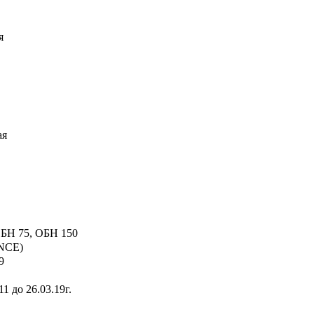
я
ая
ОБН 75, ОБН 150
NCE)
9
 до 26.03.19г.