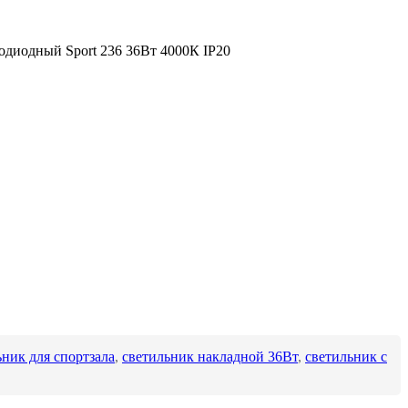
одиодный Sport 236 36Вт 4000К IP20
ьник для спортзала
,
светильник накладной 36Вт
,
светильник с