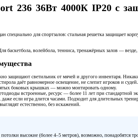
ort 236 36Вт 4000К IP20 с з
ан специально для спортзалов: стальная решетка защищает корп
Для баскетбола, волейбола, тенниса, тренажёрных залов — везде
имущества
но защищают светильник от мячей и другого инвентаря. Никак
тирола даёт равномерное освещение, не слепит игроков и судей.
снятых боковых крышках — можно монтировать одному.
ветодиоды встроенные, ресурс — более 11 лет при стандартной э
, даже если игра длится часами. Подходит для длительных трени
ыглядят естественно, без искажений.
потолки высокие (более 4–5 метров), возможно, понадобятся тр