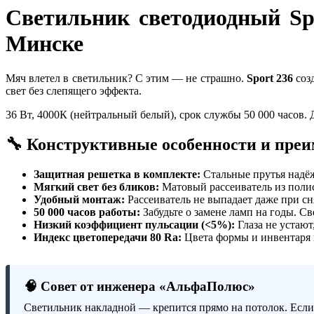
Светильник светодиодный Sp
Минске
Мяч влетел в светильник? С этим — не страшно.
Sport 236
созд
свет без слепящего эффекта.
36 Вт, 4000К (нейтральный белый), срок службы 50 000 часов. 
🔧 Конструктивные особенности и пре
Защитная решетка в комплекте:
Стальные прутья надёж
Мягкий свет без бликов:
Матовый рассеиватель из полис
Удобный монтаж:
Рассеиватель не выпадает даже при 
50 000 часов работы:
Забудьте о замене ламп на годы. С
Низкий коэффициент пульсации (<5%):
Глаза не устают
Индекс цветопередачи 80 Ra:
Цвета формы и инвентаря в
🧠 Совет от инженера «АльфаПолюс»
Светильник накладной — крепится прямо на потолок. Если 