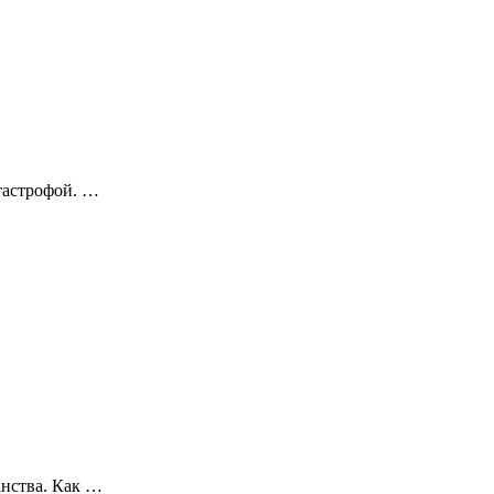
атастрофой. …
анства. Как …