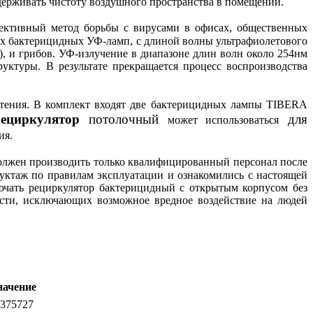
держивать чистоту воздушного пространства в помещении.
ктивный метод борьбы с вирусами в офисах, общественных
ных бактерицидных УФ-ламп, с длиной волны ультрафиолетового
, и грибов. УФ-излучение в диапазоне длин волн около 254нм
ктуры. В результате прекращается процесс воспроизводства
етения. В комплект входят две бактерицидных лампы TIBERA
рециркулятор
потолочный
для
может использоваться
ия.
олжен производить только квалифицированный персонал после
уктаж по правилам эксплуатации и ознакомились с настоящей
ючать рециркулятор бактерицидный с открытым корпусом без
ости, исключающих возможное вредное воздействие на людей
начение
375727