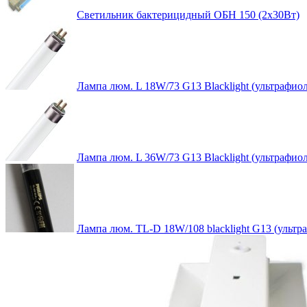
Светильник бактерицидный ОБН 150 (2х30Вт)
Лампа люм. L 18W/73 G13 Blacklight (ультрафиол
Лампа люм. L 36W/73 G13 Blacklight (ультрафиол
Лампа люм. TL-D 18W/108 blacklight G13 (ультр