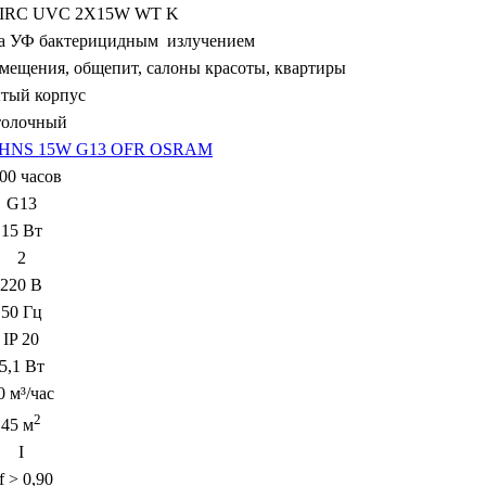
IRC UVC 2X15W WT K
ха УФ бактерицидным излучением
омещения, общепит, салоны красоты, квартиры
тый корпус
толочный
HNS 15W G13 OFR OSRAM
00 часов
G13
15 Вт
2
220 В
50 Гц
IP 20
5,1 Вт
0 м³/час
2
45 м
I
f > 0,90