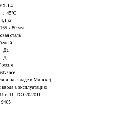
УХЛ 4
...+45°C
4,1 кг
 165 х 80 мм
овая сталь
белый
Да
Да
Россия
edvance
твии на складе в Минске)
я ввода в эксплуатацию
11 и ТР ТС 020/2011
9405