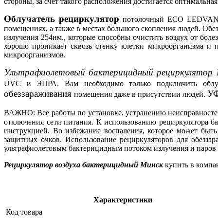
стороны, за счет такого расположения достигается оптимальн
Облучатель рециркулятор
потолочный
ECO LEDVANC
помещениях, а также в местах большого скопления людей. Обе
излучения 254нм., которые способны очистить воздух от бол
хорошо проникает сквозь стенку клетки микроорганизма и 
микроорганизмов.
Ультрафиолетовый бактерицидный рециркулято
UVC и ЭПРА. Вам необходимо только подключить облу
обеззараживания
УФ
помещения даже
в присутствии людей.
ВАЖНО: Все работы по установке, устранению неисправност
отключения сети питания. К использованию рециркулятора б
инструкцией. Во избежание воспаления, которое может быт
защитных очков. Использование рециркуляторов для обезза
ультрафиолетовым бактерицидным потоком излучения и паров 
Рециркулятор воздуха бактерицидный Минск
купить в компа
Характеристики
Код товара