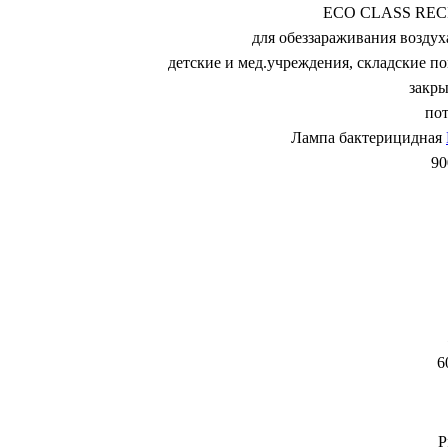
ECO CLASS REC
для обеззараживания возду
детские и мед.учреждения, складские п
закры
по
Лампа бактерицидная
90
6
P