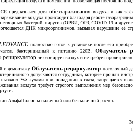
ая циркуляция воздуха в помещении, позволяющая постоянно под
для обеззараживания
E предназначен
воздуха
и как эффе
ззараживание воздуха происходит благодаря работе газоразряд
езнетворных бактерий, вирусов (ОРВИ, ОРЗ, COVID 19 и другие)
поглощается ДНК микроорганизмов, вызывая нарушение её стру
р LEDVANCE
полностью готов к установке после его приобр
Облучатель 
чатель бактерицидный к питанию 220В.
 рециркулятор
не озонирует воздух и не требует проветриван
Облучатель рециркулятор
ей и демонтажу
потолочный
д
актерицидного допускаются сотрудники, которые прошли инстр
ь вызвано УФ лучами при попадании в глаза, запрещается вкл
раживания воздуха требует строгого выполнения мер безопасн
ртути.
нии АльфаПолюс за наличный или безналичный расчет.
З
1