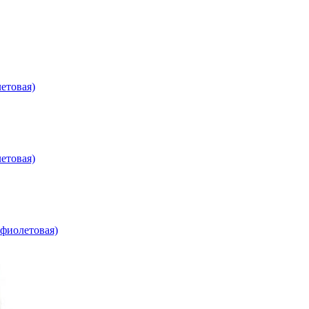
етовая)
етовая)
афиолетовая)