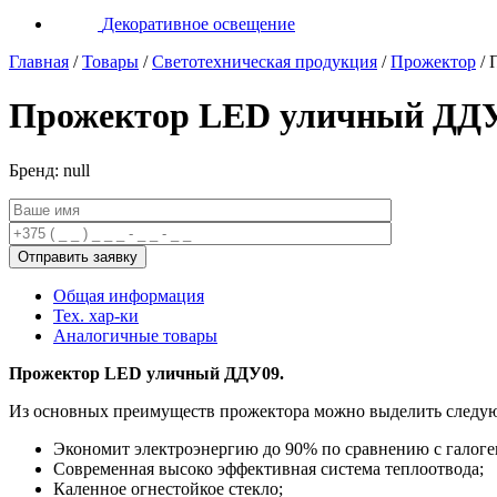
Декоративное освещение
Главная
/
Товары
/
Светотехническая продукция
/
Прожектор
/
Прожектор LED уличный ДДУ09
Бренд: null
Общая информация
Тех. хар-ки
Аналогичные товары
Прожектор LED уличный ДДУ09.
Из основных преимуществ прожектора можно выделить следу
Экономит электроэнергию до 90% по сравнению с галог
Современная высоко эффективная система теплоотвода;
Каленное огнестойкое стекло;