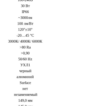
30 Вт
IP66
~3000лм
100 лм/Вт
120°±10°
-20…45 °C
3000К/ 4000К/ 6000К
>80 Ra
>0,90
50/60 Hz
УХЛ1
черный
алюминий
Surface
нет
незаменяемый
149,0 мм