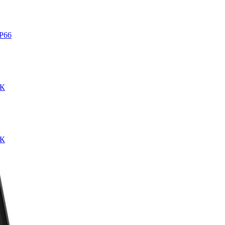
IP66
0К
0К