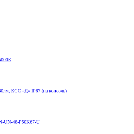
5000К
0лм, КСС «Д» IP67 (на консоль)
N-UN-48-P50K67-U