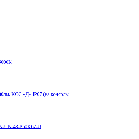
5000К
0лм, КСС «Д» IP67 (на консоль)
N-UN-48-P50K67-U