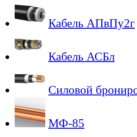
Кабель АПвПу2г
Кабель АСБл
Силовой бронир
МФ-85