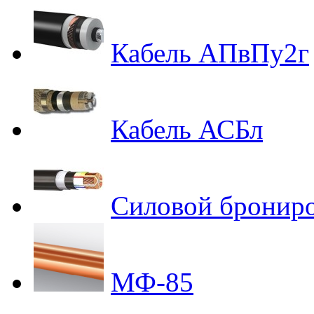
Кабель АПвПу2г
Кабель АСБл
Силовой бронир
МФ-85