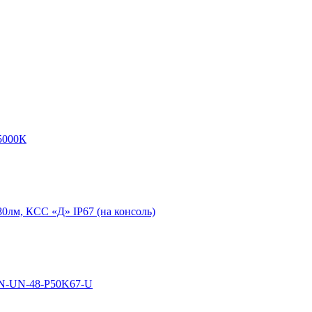
5000К
0лм, КСС «Д» IP67 (на консоль)
N-UN-48-P50K67-U