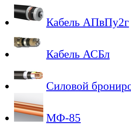
Кабель АПвПу2г
Кабель АСБл
Силовой бронир
МФ-85