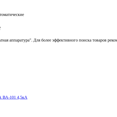
томатические
е
тная аппаратура"
. Для более эффективного поиска товаров рек
А ВА-101 4,5кА