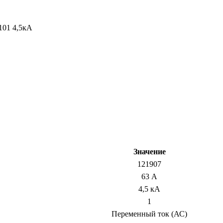
101 4,5кА
Значение
121907
63 А
4,5 кА
1
Переменный ток (АС)