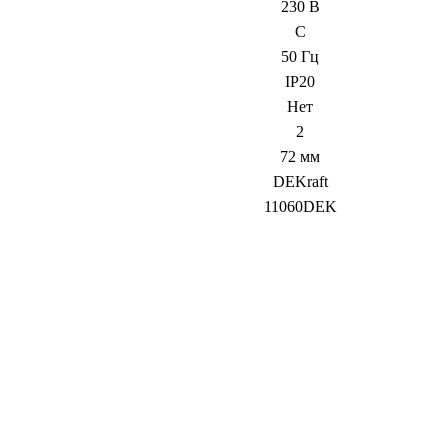
230 В
С
50 Гц
IP20
Нет
2
72 мм
DEKraft
11060DEK