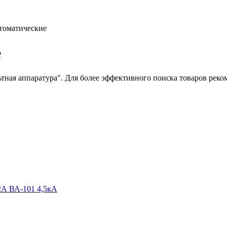
томатические
е
тная аппаратура"
. Для более эффективного поиска товаров рек
2А ВА-101 4,5кА