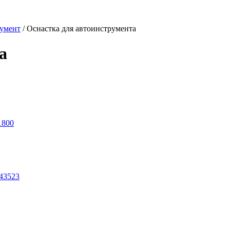
умент
/
Оснастка для автоинструмента
а
1800
43523