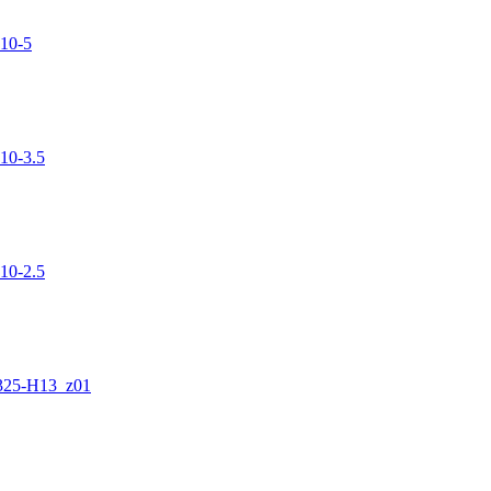
10-5
10-3.5
10-2.5
25-H13_z01