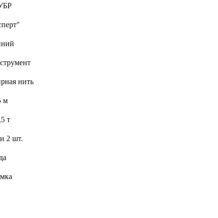
УБР
сперт"
иний
струмент
рная нить
5 м
,5 т
и 2 шт.
да
умка