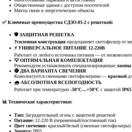
Общественные здания с доступом посетителей
Мачты связи и энергетические объекты
✅ Ключевые преимущества СДЗО-05-2 с решеткой:
🛡️ ЗАЩИТНАЯ РЕШЕТКА
Усиленная конструкция
предохраняет светофильтр от м
⚡ УНИВЕРСАЛЬНОЕ ПИТАНИЕ 12-220В
Работает от любого источника питания — от низковольтн
💡 ОПТИМАЛЬНАЯ КОМПЛЕКТАЦИЯ
Рекомендуем устанавливать специализированные
лампы
🔴 ДВА ВАРИАНТА СВЕЧЕНИЯ
Комплектуется сменными светофильтрами —
красный
дл
🌧️ АБСОЛЮТНАЯ ВСЕПОГОДНОСТЬ
Работает при температурах
-50°C…+50°C
с защитой
IP65
📊 Технические характеристики:
Тип:
Заградительный огонь с защитной решеткой
Питание:
12-220 В (переменный/постоянный ток)
Цвет свечения:
красный/белый (сменные светофильтры)
Защита:
IP65