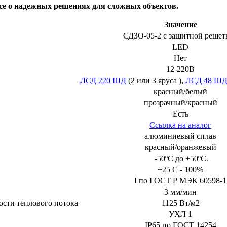
все о надежных решениях для сложных объектов.
Значение
СДЗО-05-2 с защитной решет
LED
Нет
12-220В
ЛСД 220 ШД
(2 или 3 яруса ),
ЛСД 48 Ш
красный/белый
прозрачный/красный
Есть
Ссылка на аналог
алюминиевый сплав
красный/оранжевый
-50ºС до +50ºС.
+25 С - 100%
I по ГОСТ Р МЭК 60598-1
3 мм/мин
ости теплового потока
1125 Вт/м2
УХЛ 1
IP65 по ГОСТ 14254