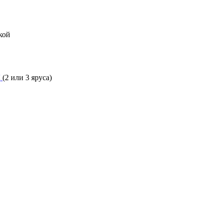
кой
Д
(2 или 3 яруса)