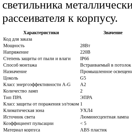
светильника металлическ
рассеивателя к корпусу.
Характеристики
Значение
Код для заказа
Мощность
28Вт
Напряжение
220В
Степень защиты от пыли и влаги
IP66
Способ монтажа
Встраиваемый в потолок 
Назначение
Промышленное освещен
Цоколь
G5
Класс энергоэффективности A-G
А2
Количество ламп
2
Тип ПРА
ЭПРА
Класс защиты от поражения эл/током
1
Климатическая зона
УХЛ4
Источник света
Люминесцентная лампа
Коэффициент пульсации
< 5
Материал корпуса
ABS пластик