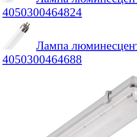
4050300464824
Лампа люминесце
4050300464688