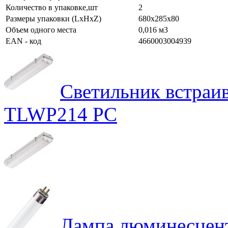
Количество в упаковке,шт
2
Размеры упаковки (LxHxZ)
680х285х80
Объем одного места
0,016 м3
EAN - код
4660003004939
Светильник встра
TLWP214 PС
Лампа люминесце