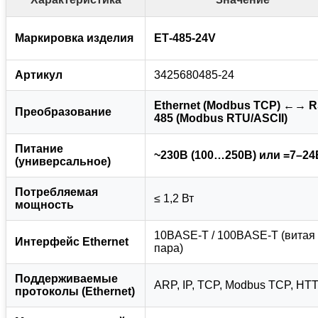
Маркировка изделия
ЕТ-485-24V
Артикул
3425680485-24
Ethernet (Modbus TCP) ←→ R
Преобразование
485 (Modbus RTU/ASCII)
Питание
~230В (100…250В) или =7–24
(универсальное)
Потребляемая
≤ 1,2 Вт
мощность
10BASE‑T / 100BASE‑T (витая
Интерфейс Ethernet
пара)
Поддерживаемые
ARP, IP, TCP, Modbus TCP, HT
протоколы (Ethernet)