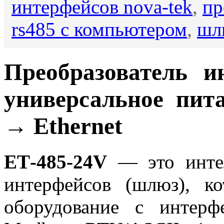
интерфейсов nova-tek
,
п
rs485 с компьютером
,
шл
Преобразователь и
универсальное пит
→ Ethernet
ЕТ-485-24V
— это интел
интерфейсов (шлюз), к
оборудование с интер