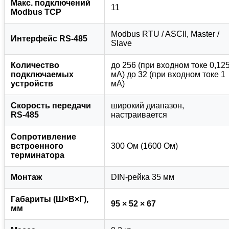
Макс. подключений
11
Modbus TCP
Modbus RTU / ASCII, Master /
Интерфейс RS-485
Slave
Количество
до 256 (при входном токе 0,12
подключаемых
мА) до 32 (при входном токе 1
устройств
мА)
Скорость передачи
широкий диапазон,
RS-485
настраивается
Сопротивление
встроенного
300 Ом (1600 Ом)
терминатора
Монтаж
DIN-рейка 35 мм
Габариты (Ш×В×Г),
95 × 52 × 67
мм