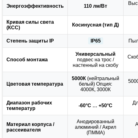
Выс
Энергоэффективность
110 лм/Вт
Кривая силы света
Косинусная (тип Д)
(КСС)
Степень защиты IP
IP65
Пыл
Универсальный
Скоб
Способ монтажа
подвес на трос /
настенный на скобу
5000К
(нейтральный
500
Цветовая температура
белый) Опция:
4000К, 3000К
Диапазон рабочих
Дл
-60°C … +50°C
температур
Анодированный
Материал корпуса /
А
алюминий / Акрил
рассеивателя
(ПММА)