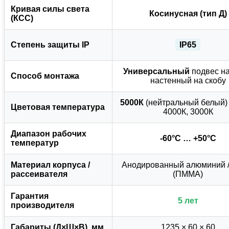
Кривая силы света
Косинусная (тип Д)
(КСС)
Степень защиты IP
IP65
Универсальный
подвес на 
Способ монтажа
настенный на скобу
5000К
(нейтральный белый)
Цветовая температура
4000К, 3000К
Диапазон рабочих
-60°C … +50°C
температур
Материал корпуса /
Анодированный алюминий /
рассеивателя
(ПММА)
Гарантия
5 лет
производителя
Габариты (Д×Ш×В), мм
1235 × 60 × 60