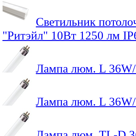
Светильник потол
"Ритэйл" 10Вт 1250 лм IP
Лампа люм. L 36W
Лампа люм. L 36W
Лампа люм. TL-D 3