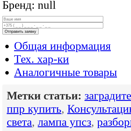
Бренд: null
Общая информация
Тех. хар-ки
Аналогичные товары
Метки статьи:
заградит
ппр купить
,
Консультаци
света
,
лампа упсз
,
разбор