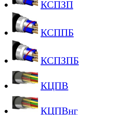
КСПЗП
КСППБ
КСПЗПБ
КЦПВ
КЦПВнг