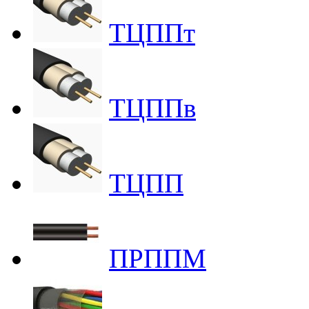
ТЦППт
ТЦППв
ТЦПП
ПРППМ