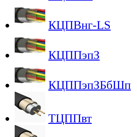
КЦПВнг-LS
КЦППэпЗ
КЦППэпЗБбШп
ТЦППвт