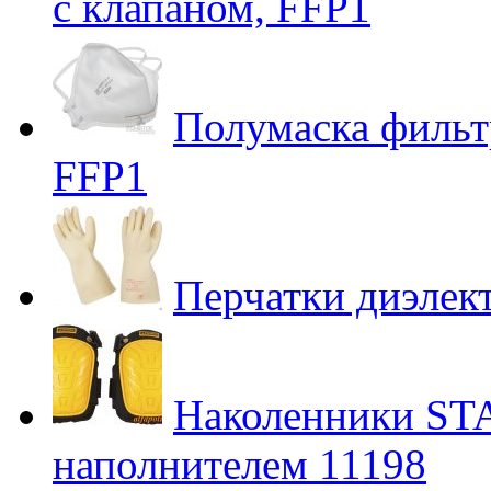
с клапаном, FFP1
Полумаска филь
FFP1
Перчатки диэлек
Наколенники ST
наполнителем 11198