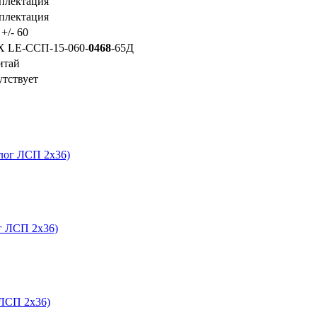
плектация
плектация
+/- 60
Х LE-ССП-15-060-
0468
-65Д
итай
тствует
лог ЛСП 2х36)
г ЛСП 2х36)
ЛСП 2х36)