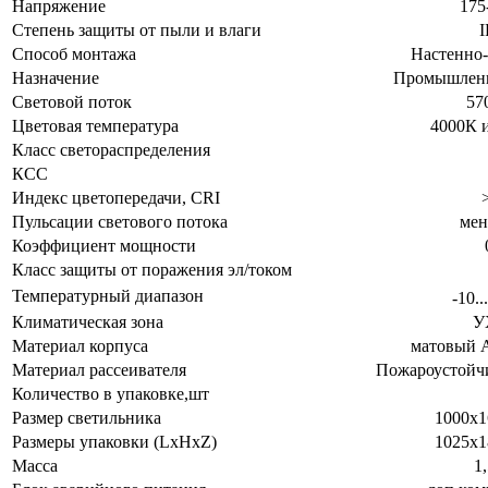
Напряжение
175
Степень защиты от пыли и влаги
I
Способ монтажа
Настенно
Назначение
Промышленн
Световой поток
57
Цветовая температура
4000К 
Класс светораспределения
КСС
Индекс цветопередачи, CRI
Пульсации светового потока
мен
Коэффициент мощности
Класс защиты от поражения эл/током
Температурный диапазон
-10..
Климатическая зона
У
Материал корпуса
матовый 
Материал рассеивателя
Пожароустойч
Количество в упаковке,шт
Размер светильника
1000х1
Размеры упаковки (LxHxZ)
1025х1
Масса
1,