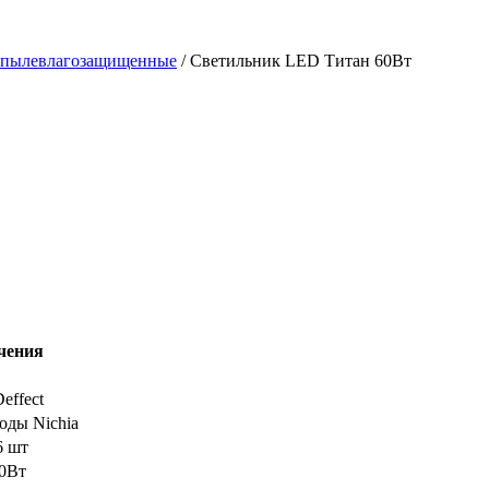
 пылевлагозащищенные
/
Светильник LED Титан 60Вт
чения
effect
оды Nichia
6 шт
0Вт