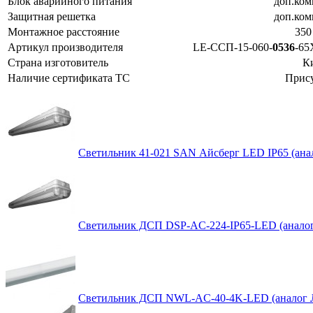
Блок аварийного питания
доп.ком
Защитная решетка
доп.ком
Монтажное расстояние
350 
Артикул производителя
LE-ССП-15-060-
0536
-65
Страна изготовитель
К
Наличие сертификата ТС
Прису
Светильник 41-021 SAN Айсберг LED IP65 (ана
Светильник ДСП DSP-AC-224-IP65-LED (анало
Светильник ДСП NWL-AC-40-4K-LED (аналог 