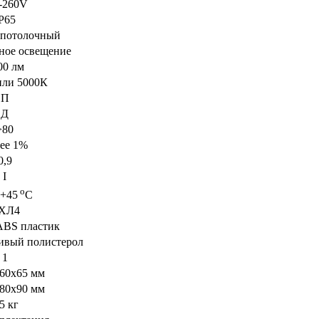
-260V
P65
-потолочный
ое освещение
00 лм
или 5000К
П
Д
>80
ее 1%
0,9
I
о
.+45
С
ХЛ4
ABS пластик
ивый полистерол
1
60х65 мм
80х90 мм
5 кг