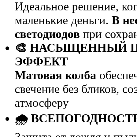
Идеальное решение, ког
маленькие деньги.
В не
светодиодов
при сохра
🎨 НАСЫЩЕННЫЙ 
ЭФФЕКТ
Матовая колба
обеспеч
свечение без бликов, с
атмосферу
🌧️ ВСЕПОГОДНОСТЬ
Защита от дождя и пыли