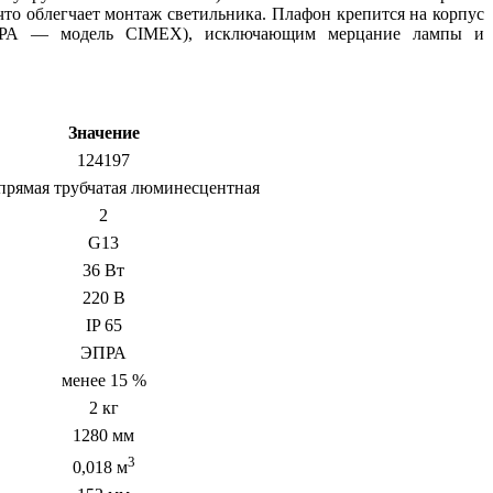
что облегчает монтаж светильника. Плафон крепится на корпус
(ЭПРА — модель CIMEX), исключающим мерцание лампы и
Значение
124197
прямая трубчатая люминесцентная
2
G13
36 Вт
220 В
IP 65
ЭПРА
менее 15 %
2 кг
1280 мм
3
0,018 м