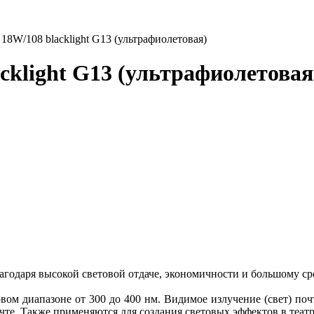
18W/108 blacklight G13 (ультрафиолетовая)
cklight G13 (ультрафиолетовая
одаря высокой световой отдаче, экономичности и большому ср
вом диапазоне от 300 до 400 нм. Видимое излучение (свет) по
е. Также применяются для создания световых эффектов в театра