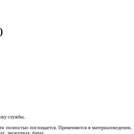
)
оку службы.
чти полностью поглощается. Применяются в материаловедении,
х, дискотеках, барах.