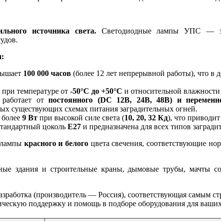
льного источника света.
Светодиодные лампы УПС — это
удов.
:
вышает
100 000 часов
(более 12 лет непрерывной работы), что в д
 при температуре от
-50°C до +50°C
и относительной влажност
работает от
постоянного (DC 12В, 24В, 48В) и переменн
бых существующих схемах питания заградительных огней.
 более
9 Вт
при высокой силе света (
10, 20, 32 Кд
), что приводи
стандартный цоколь
Е27
и предназначена для всех типов загради
ы лампы
красного и белого
цвета свечения, соответствующие но
е здания и строительные краны, дымовые трубы, мачты сото
азработка (производитель — Россия), соответствующая самым с
ническую поддержку и помощь в подборе оборудования для ваших