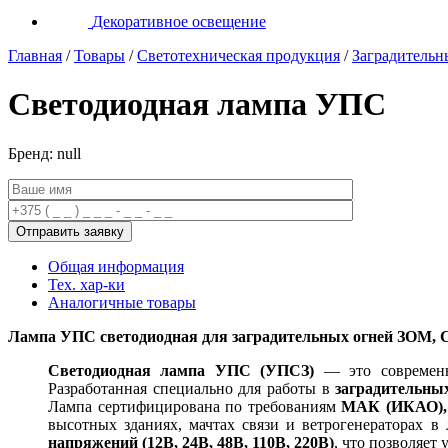
Декоративное освещение
Главная
/
Товары
/
Светотехническая продукция
/
Заградительн
Светодиодная лампа УПС
Бренд: null
Общая информация
Тех. хар-ки
Аналогичные товары
Лампа УПС светодиодная для заградительных огней ЗОМ, СД
Светодиодная лампа УПС (УПСЗ)
— это современна
Разработанная специально для работы в
заградительн
Лампа сертифицирована по требованиям
МАК (ИКАО), 
высотных зданиях, мачтах связи и ветрогенераторах 
напряжений (12В, 24В, 48В, 110В, 220В)
, что позволяет