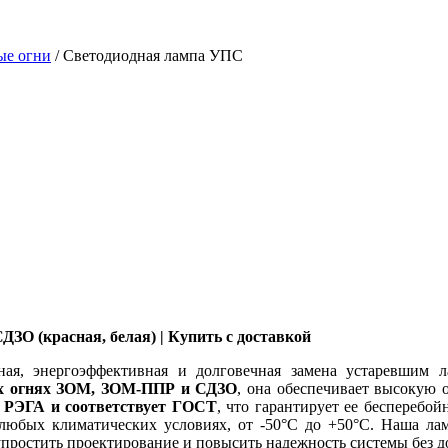
ые огни
/
Светодиодная лампа УПС
ЗО (красная, белая) | Купить с доставкой
я, энергоэффективная и долговечная замена устаревшим ла
ых огнях ЗОМ, ЗОМ-ППР и СДЗО
, она обеспечивает высокую 
РЭГА и соответствует ГОСТ
, что гарантирует ее бесперебо
в любых климатических условиях, от -50°C до +50°C. Наша 
 упростить проектирование и повысить надежность системы без 