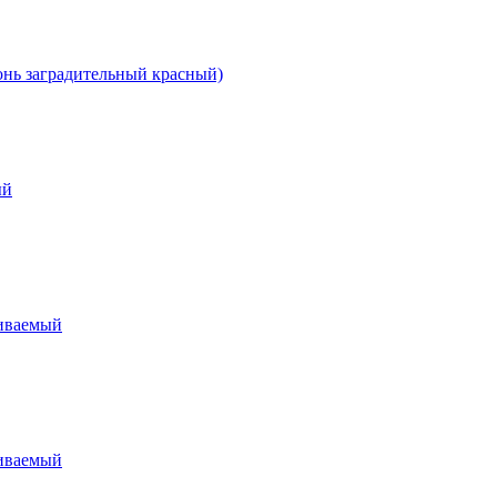
нь заградительный красный)
ый
иваемый
иваемый