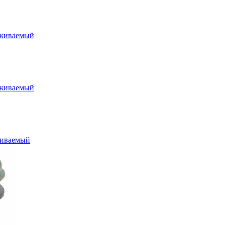
уживаемый
уживаемый
живаемый