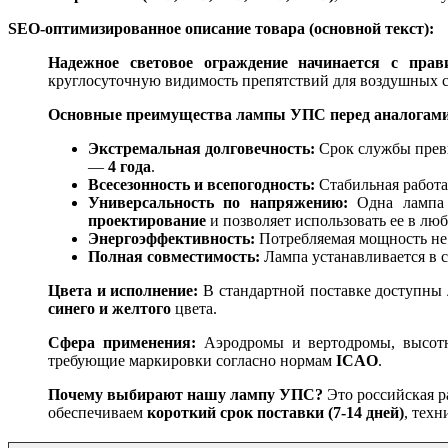
SEO-оптимизированное описание товара (основной текст):
Надежное световое ограждение начинается с прави
круглосуточную видимость препятствий для воздушных с
Основные преимущества лампы УПС перед аналогами
Экстремальная долговечность:
Срок службы пре
—
4 года
.
Всесезонность и всепогодность:
Стабильная работа
Универсальность по напряжению:
Одна лампа 
проектирование
и позволяет использовать ее в лю
Энергоэффективность:
Потребляемая мощность не
Полная совместимость:
Лампа устанавливается в 
Цвета и исполнение:
В стандартной поставке доступн
синего и желтого
цвета.
Сфера применения:
Аэродромы и вертодромы, высотны
требующие маркировки согласно нормам
ICAO
.
Почему выбирают нашу лампу УПС?
Это российская р
обеспечиваем
короткий срок поставки (7-14 дней)
, тех