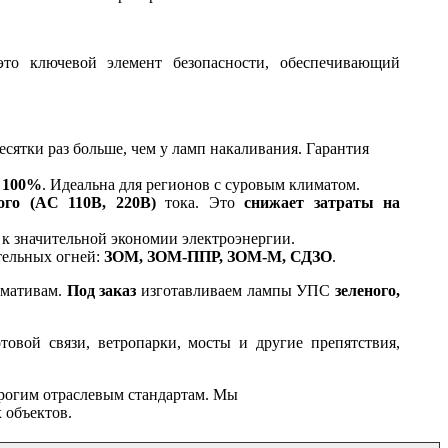
 ключевой элемент безопасности, обеспечивающий
есятки раз больше, чем у ламп накаливания. Гарантия
и
100%
. Идеальна для регионов с суровым климатом.
ого (AC 110В, 220В)
тока. Это
снижает затраты на
т к значительной экономии электроэнергии.
тельных огней:
ЗОМ, ЗОМ-ППР, ЗОМ-М, СДЗО
.
рмативам.
Под заказ
изготавливаем лампы УПС
зеленого,
вой связи, ветропарки, мосты и другие препятствия,
трогим отраслевым стандартам. Мы
 объектов.